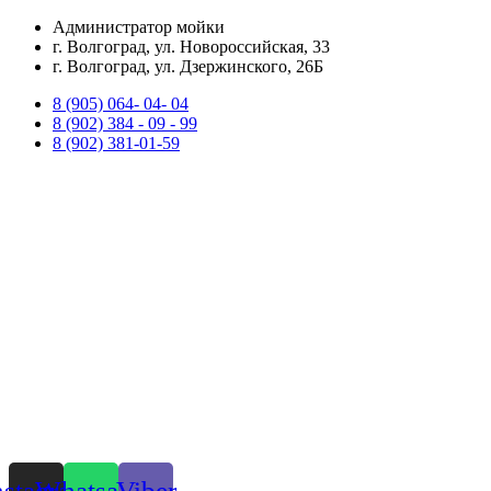
Перейти
Администратор мойки
к
г. Волгоград, ул. Новороссийская, 33
содержимому
г. Волгоград, ул. Дзержинского, 26Б
8 (905) 064- 04- 04
8 (902) 384 - 09 - 99
8 (902) 381-01-59
nstagram
Whatsapp
Viber