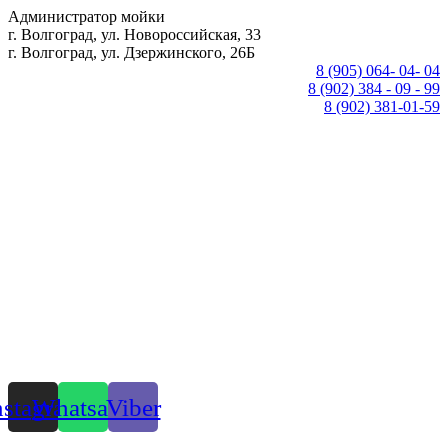
Перейти
Администратор мойки
к
г. Волгоград, ул. Новороссийская, 33
содержимому
г. Волгоград, ул. Дзержинского, 26Б
8 (905) 064- 04- 04
8 (902) 384 - 09 - 99
8 (902) 381-01-59
nstagram
Whatsapp
Viber